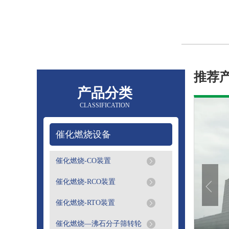
推荐
产品分类
CLASSIFICATION
催化燃烧设备
床沸石分子筛吸附+后处
催化燃烧-CO装置
置
催化燃烧-RCO装置
原理沸石分子筛是结晶铝硅酸金属盐的水合
催化燃烧-RTO装置
分子筛能将比其孔径小的分子吸附到空穴内部，而
大的分子排斥在其空穴外，因而起到筛···
催化燃烧—沸石分子筛转轮