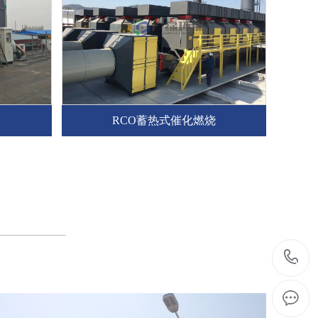
RCO蓄热式催化燃烧